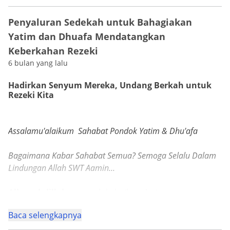
Penyaluran Sedekah untuk Bahagiakan
Yatim dan Dhuafa Mendatangkan
Keberkahan Rezeki
6 bulan yang lalu
Hadirkan Senyum Mereka, Undang Berkah untuk
Rezeki Kita
Assalamu'alaikum Sahabat Pondok Yatim & Dhu'afa
Di tengah suasana yang penuh keceriaan, terlihat
Bagaimana Kabar Sahabat Semua? Semoga Selalu Dalam
wajah-wajah yang begitu bahagia.
Lindungan Allah SWT Aamin...
Mereka saling bercanda, mencoba wahana, dan
menikmati kebersamaan yang mungkin jarang mereka
Alhamdulillah,
amanah kebaikan dari para
rasakan.
#OrangBaik dan donatur telah terwujud dalam momen
Bagi kita, mungkin ini terlihat sederhana.
Baca selengkapnya
kebahagiaan sederhana bersama anak-anak yatim dan
Tapi bagi mereka, ini adalah kenangan yang akan
dhuafa di taman bermain
PLAYDO.