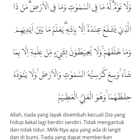
وَّلَا نَوْمٌۗ لَهٗ مَا فِى السَّمٰوٰتِ وَمَا فِى الْاَرْضِۗ مَنْ ذَا
الَّذِيْ يَشْفَعُ عِنْدَهٗٓ اِلَّا بِاِذْنِهٖۗ يَعْلَمُ مَا بَيْنَ اَيْدِيْهِمْ
وَمَا خَلْفَهُمْۚ وَلَا يُحِيْطُوْنَ بِشَيْءٍ مِّنْ عِلْمِهٖٓ اِلَّا بِمَا
شَاۤءَۚ وَسِعَ كُرْسِيُّهُ السَّمٰوٰتِ وَالْاَرْضَۚ وَلَا يَـُٔوْدُهٗ
حِفْظُهُمَاۚ وَهُوَ الْعَلِيُّ الْعَظِيْمُ
Allah, tiada yang layak disembah kecuali Dia yang
hidup kekal lagi berdiri sendiri. Tidak mengantuk
dan tidak tidur. Milik-Nya apa yang ada di langit
dan di bumi. Tiada yang dapat memberikan