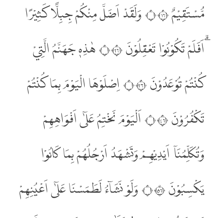
مُّسْتَقِيْمٌ ۝٦١ وَلَقَدْ اَضَلَّ مِنْكُمْ جِبِلًّا كَثِيْرًا
ۗاَفَلَمْ تَكُوْنُوْا تَعْقِلُوْنَ ۝٦٢ هٰذِهٖ جَهَنَّمُ الَّتِيْ
كُنْتُمْ تُوْعَدُوْنَ ۝٦٣ اِصْلَوْهَا الْيَوْمَ بِمَا كُنْتُمْ
تَكْفُرُوْنَ ۝٦٤ اَلْيَوْمَ نَخْتِمُ عَلٰٓى اَفْوَاهِهِمْ
وَتُكَلِّمُنَآ اَيْدِيْهِمْ وَتَشْهَدُ اَرْجُلُهُمْ بِمَا كَانُوْا
يَكْسِبُوْنَ ۝٦٥ وَلَوْ نَشَاۤءُ لَطَمَسْنَا عَلٰٓى اَعْيُنِهِمْ