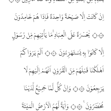
اِنْ كَانَتْ اِلَّا صَيْحَةً وَّاحِدَةً فَاِذَا هُمْ خَامِدُوْنَ
۝٢٩ يٰحَسْرَةً عَلَى الْعِبَادِۚ مَا يَأْتِيْهِمْ مِّنْ رَّسُوْلٍ
اِلَّا كَانُوْا بِهٖ يَسْتَهْزِءُوْنَ ۝٣٠ اَلَمْ يَرَوْا كَمْ
اَهْلَكْنَا قَبْلَهُمْ مِّنَ الْقُرُوْنِ اَنَّهُمْ اِلَيْهِمْ لَا
يَرْجِعُوْنَ ۝٣١ وَاِنْ كُلٌّ لَّمَّا جَمِيْعٌ لَّدَيْنَا
مُحْضَرُوْنَ ࣖ ۝٣٢ وَاٰيَةٌ لَّهُمُ الْاَرْضُ الْمَيْتَةُ