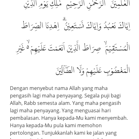
الْعٰلَمِيْنَۙ، الرَّحْمٰنِ الرَّحِيْمِۙ، مٰلِكِ يَوْمِ الدِّيْنِۗ،
اِيَّاكَ نَعْبُدُ وَاِيَّاكَ نَسْتَعِيْنُۗ، اِهْدِنَا الصِّرَاطَ
الْمُسْتَقِيْمَۙ، صِرَاطَ الَّذِيْنَ اَنْعَمْتَ عَلَيْهِمْ ەۙ غَيْرِ
الْمَغْضُوْبِ عَلَيْهِمْ وَلَا الضَّاۤلِّيْنَ
Dengan menyebut nama Allah yang maha
pengasih lagi maha penyayang. Segala puji bagi
Allah, Rabb semesta alam. Yang maha pengasih
lagi maha penyayang. Yang menguasai hari
pembalasan. Hanya kepada-Mu kami menyembah.
Hanya kepada-Mu pula kami memohon
pertolongan. Tunjukkanlah kami ke jalan yang