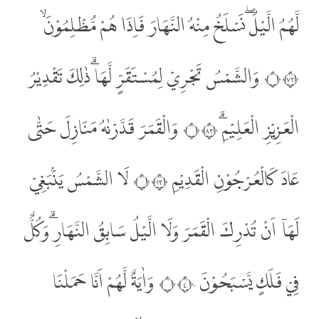
لَّهُمُ الَّيْلُ ۖنَسْلَخُ مِنْهُ النَّهَارَ فَاِذَا هُمْ مُّظْلِمُوْنَۙ
۝٣٧ وَالشَّمْسُ تَجْرِيْ لِمُسْتَقَرٍّ لَّهَا ۗذٰلِكَ تَقْدِيْرُ
الْعَزِيْزِ الْعَلِيْمِۗ ۝٣٨ وَالْقَمَرَ قَدَّرْنٰهُ مَنَازِلَ حَتّٰى
عَادَ كَالْعُرْجُوْنِ الْقَدِيْمِ ۝٣٩ لَا الشَّمْسُ يَنْۢبَغِيْ
لَهَآ اَنْ تُدْرِكَ الْقَمَرَ وَلَا الَّيْلُ سَابِقُ النَّهَارِ ۗوَكُلٌّ
فِيْ فَلَكٍ يَّسْبَحُوْنَ ۝٤٠ وَاٰيَةٌ لَّهُمْ اَنَّا حَمَلْنَا