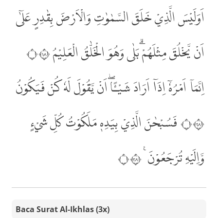
اَوَلَيْسَ الَّذِيْ خَلَقَ السَّمٰوٰتِ وَالْاَرْضَ بِقٰدِرٍ عَلٰٓى
اَنْ يَّخْلُقَ مِثْلَهُمْ ۗبَلٰى وَهُوَ الْخَلّٰقُ الْعَلِيْمُ ۝٨١
اِنَّمَآ اَمْرُهٗٓ اِذَآ اَرَادَ شَيْـًٔاۖ اَنْ يَّقُوْلَ لَهٗ كُنْ فَيَكُوْنُ
۝٨٢ فَسُبْحٰنَ الَّذِيْ بِيَدِهٖ مَلَكُوْتُ كُلِّ شَيْءٍ
وَّاِلَيْهِ تُرْجَعُوْنَ ࣖ ۝٨٣
Baca Surat Al-Ikhlas (3x)