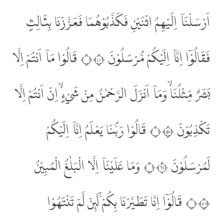
اَرْسَلْنَآ اِلَيْهِمُ اثْنَيْنِ فَكَذَّبُوْهُمَا فَعَزَّزْنَا بِثَالِثٍ
فَقَالُوْٓا اِنَّآ اِلَيْكُمْ مُّرْسَلُوْنَ ۝١٤ قَالُوْا مَآ اَنْتُمْ اِلَّا
بَشَرٌ مِّثْلُنَاۙ وَمَآ اَنْزَلَ الرَّحْمٰنُ مِنْ شَيْءٍۙ اِنْ اَنْتُمْ اِلَّا
تَكْذِبُوْنَ ۝١٥ قَالُوْا رَبُّنَا يَعْلَمُ اِنَّآ اِلَيْكُمْ
لَمُرْسَلُوْنَ ۝١٦ وَمَا عَلَيْنَآ اِلَّا الْبَلٰغُ الْمُبِيْنُ
۝١٧ قَالُوْٓا اِنَّا تَطَيَّرْنَا بِكُمْۚ لَىِٕنْ لَّمْ تَنْتَهُوْا