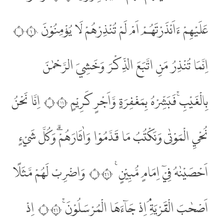
عَلَيْهِمْ ءَاَنْذَرْتَهُمْ اَمْ لَمْ تُنْذِرْهُمْ لَا يُؤْمِنُوْنَ ۝١٠
اِنَّمَا تُنْذِرُ مَنِ اتَّبَعَ الذِّكْرَ وَخَشِيَ الرَّحْمٰنَ
بِالْغَيْبِۚ فَبَشِّرْهُ بِمَغْفِرَةٍ وَّاَجْرٍ كَرِيْمٍ ۝١١ اِنَّا نَحْنُ
نُحْيِ الْمَوْتٰى وَنَكْتُبُ مَا قَدَّمُوْا وَاٰثَارَهُمْۗ وَكُلَّ شَيْءٍ
اَحْصَيْنٰهُ فِيْٓ اِمَامٍ مُّبِيْنٍ ࣖ ۝١٢ وَاضْرِبْ لَهُمْ مَّثَلًا
اَصْحٰبَ الْقَرْيَةِۘ اِذْ جَاۤءَهَا الْمُرْسَلُوْنَۚ ۝١٣ اِذْ