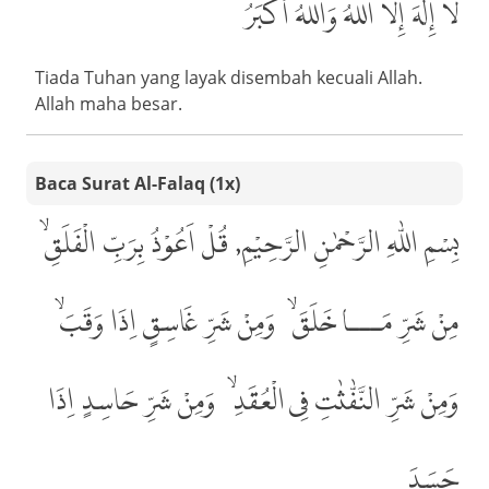
لَا إِلٰهَ إِلَّا اللهُ وَاللهُ أَكْبَرُ
Tiada Tuhan yang layak disembah kecuali Allah.
Allah maha besar.
Baca Surat Al-Falaq (1x)
بِسْمِ اللّٰهِ الرَّحْمٰنِ الرَّحِيْمِ, قُلْ اَعُوْذُ بِرَبِّ الْفَلَقِۙ،
مِنْ شَرِّ مَـــا خَلَقَۙ، وَمِنْ شَرِّ غَاسِقٍ اِذَا وَقَبَۙ،
وَمِنْ شَرِّ النَّفّٰثٰتِ فِى الْعُقَدِۙ، وَمِنْ شَرِّ حَاسِدٍ اِذَا
حَسَدَ