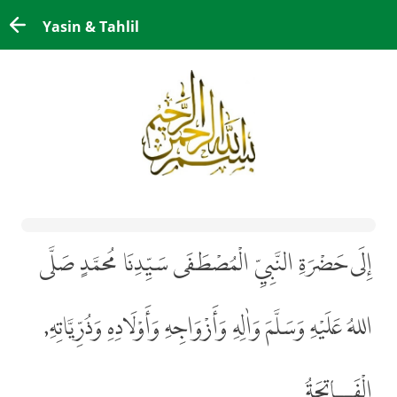
Yasin & Tahlil
إِلَى حَضْرَةِ النَّبِيِّ الْمُصْطَفَى سَيِّدِنَا مُحمَّدٍ صَلَّى
اللهُ عَلَيْهِ وَسَلَّمَ وَاٰلِهِ وَأَزْوَاجِهِ وَأَوْلَادِهِ وَذُرِّيَّاتِهِ,
الْفَــاتِحَةُ