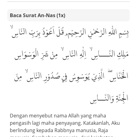
Baca Surat An-Nas (1x)
بِسْمِ اللّٰهِ الرَّحْمٰنِ الرَّحِيْم,ِ قُلْ اَعُوْذُ بِرَبِّ النَّاسِۙ،
مَلِكِ النَّـــاسِۙ، اِلٰهِ النَّاسِۙ، مِنْ شَرِّ الْوَسْوَاسِ
الْخَنَّاسِۖ، الَّذِيْ يُوَسْوِسُ فِيْ صُدُوْرِ النَّاسِۙ، مِنَ
الْجِنَّةِ وَالنَّــاسِ
Dengan menyebut nama Allah yang maha
pengasih lagi maha penyayang. Katakanlah, Aku
berlindung kepada Rabbnya manusia, Raja