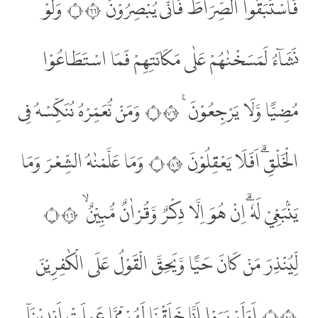
فَاسْتَبَقُوا الصِّرَاطَ فَاَنّٰى يُبْصِرُوْنَ ۝٦٦ وَلَوْ
نَشَاۤءُ لَمَسَخْنٰهُمْ عَلٰى مَكَانَتِهِمْ فَمَا اسْتَطَاعُوْا
مُضِيًّا وَّلَا يَرْجِعُوْنَ ࣖ ۝٦٧ وَمَنْ نُّعَمِّرْهُ نُنَكِّسْهُ فِى
الْخَلْقِۗ اَفَلَا يَعْقِلُوْنَ ۝٦٨ وَمَا عَلَّمْنٰهُ الشِّعْرَ وَمَا
يَنْۢبَغِيْ لَهٗ ۗاِنْ هُوَ اِلَّا ذِكْرٌ وَّقُرْاٰنٌ مُّبِيْنٌ ۙ ۝٦٩
لِّيُنْذِرَ مَنْ كَانَ حَيًّا وَّيَحِقَّ الْقَوْلُ عَلَى الْكٰفِرِيْنَ
۝٧٠ اَوَلَمْ يَرَوْا اَنَّا خَلَقْنَا لَهُمْ مِّمَّا عَمِلَتْ اَيْدِيْنَآ