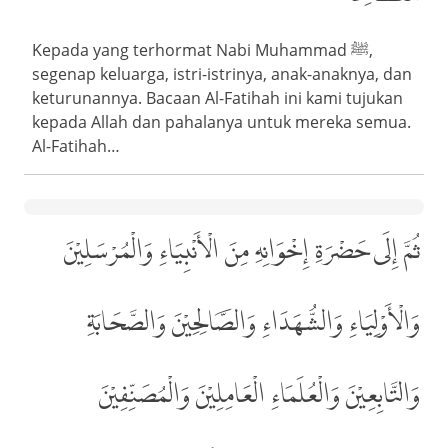
Kepada yang terhormat Nabi Muhammad ﷺ,
segenap keluarga, istri-istrinya, anak-anaknya, dan
keturunannya. Bacaan Al-Fatihah ini kami tujukan
kepada Allah dan pahalanya untuk mereka semua.
Al-Fatihah…
ثُمَّ إِلَى حَضْرَةِ إِخْوَانِهِ مِنَ الْأَنْبِيَاءِ وَالْمُرْسَلِيْنَ
وَالْأَوْلِيَاءِ وَالشُّهَدَاءِ وَالصَّالِحِيْنَ وَالصَّحَابَةِ
وَالتَّابِعِيْنَ وَالْعُلَمَاءِ الْعَامِلِيْنَ وَالْمُصَنِّفِيْنَ