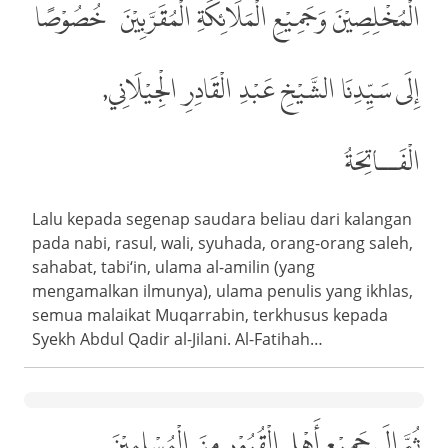
الْمُخْلِصِيْنَ وَجَمِيْعِ الْمَلَائِكَةِ الْمُقَرَّبِيْنَ، خُصُوْصًا
إِلَى سَيِّدِنَا الشَّيْخِ عَبْدِ الْقَادِرِ الْجِيْلَانِي,
الْفَــاتِحَةُ
Lalu kepada segenap saudara beliau dari kalangan
pada nabi, rasul, wali, syuhada, orang-orang saleh,
sahabat, tabi‘in, ulama al-amilin (yang
mengamalkan ilmunya), ulama penulis yang ikhlas,
semua malaikat Muqarrabin, terkhusus kepada
Syekh Abdul Qadir al-Jilani. Al-Fatihah…
ثُمَّ إِلَى جَمِيْعِ أَهْلِ الْقُبُوْرِ مِنَ الْمُسْلِمِيْنَ