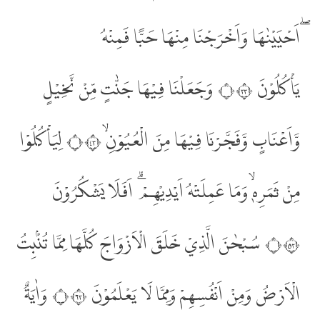
ۖاَحْيَيْنٰهَا وَاَخْرَجْنَا مِنْهَا حَبًّا فَمِنْهُ
يَأْكُلُوْنَ ۝٣٣ وَجَعَلْنَا فِيْهَا جَنّٰتٍ مِّنْ نَّخِيْلٍ
وَّاَعْنَابٍ وَّفَجَّرْنَا فِيْهَا مِنَ الْعُيُوْنِۙ ۝٣٤ لِيَأْكُلُوْا
مِنْ ثَمَرِهٖۙ وَمَا عَمِلَتْهُ اَيْدِيْهِمْ ۗ اَفَلَا يَشْكُرُوْنَ
۝٣٥ سُبْحٰنَ الَّذِيْ خَلَقَ الْاَزْوَاجَ كُلَّهَا مِمَّا تُنْۢبِتُ
الْاَرْضُ وَمِنْ اَنْفُسِهِمْ وَمِمَّا لَا يَعْلَمُوْنَ ۝٣٦ وَاٰيَةٌ