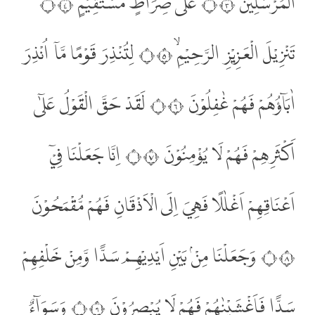
الْمُرْسَلِيْنَۙ ۝٣ عَلٰى صِرَاطٍ مُّسْتَقِيْمٍۗ ۝٤
تَنْزِيْلَ الْعَزِيْزِ الرَّحِيْمِۙ ۝٥ لِتُنْذِرَ قَوْمًا مَّآ اُنْذِرَ
اٰبَاۤؤُهُمْ فَهُمْ غٰفِلُوْنَ ۝٦ لَقَدْ حَقَّ الْقَوْلُ عَلٰٓى
اَكْثَرِهِمْ فَهُمْ لَا يُؤْمِنُوْنَ ۝٧ اِنَّا جَعَلْنَا فِيْٓ
اَعْنَاقِهِمْ اَغْلٰلًا فَهِيَ اِلَى الْاَذْقَانِ فَهُمْ مُّقْمَحُوْنَ
۝٨ وَجَعَلْنَا مِنْۢ بَيْنِ اَيْدِيْهِمْ سَدًّا وَّمِنْ خَلْفِهِمْ
سَدًّا فَاَغْشَيْنٰهُمْ فَهُمْ لَا يُبْصِرُوْنَ ۝٩ وَسَوَاۤءٌ