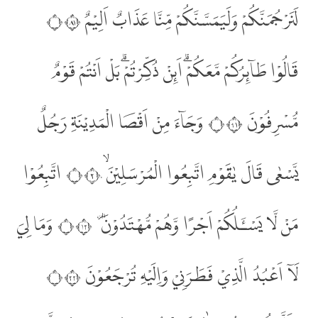
لَنَرْجُمَنَّكُمْ وَلَيَمَسَّنَّكُمْ مِّنَّا عَذَابٌ اَلِيْمٌ ۝١٨
قَالُوْا طَاۤىِٕرُكُمْ مَّعَكُمْۗ اَىِٕنْ ذُكِّرْتُمْۗ بَلْ اَنْتُمْ قَوْمٌ
مُّسْرِفُوْنَ ۝١٩ وَجَاۤءَ مِنْ اَقْصَا الْمَدِيْنَةِ رَجُلٌ
يَّسْعٰى قَالَ يٰقَوْمِ اتَّبِعُوا الْمُرْسَلِيْنَۙ ۝٢٠ اتَّبِعُوْا
مَنْ لَّا يَسْـَٔلُكُمْ اَجْرًا وَّهُمْ مُّهْتَدُوْنَ ۔ ۝٢١ وَمَا لِيَ
لَآ اَعْبُدُ الَّذِيْ فَطَرَنِيْ وَاِلَيْهِ تُرْجَعُوْنَ ۝٢٢