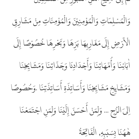
وَالْمُسْلِمَاتِ وَالْمُؤْمِنِيْنَ وَالْمُؤْمِنَاتِ مِنْ مَشَارِقِ
الْأَرْضِ إِلَى مَغَارِبِهَا بَرِّهَا وَبَحْرِهَا خُصُوْصًا إِلَى
اٰبَائِنَا وَأُمَّهَاتِنَا وَأَجْدَادِنَا وَجَدَّاتِنَا وَمَشَايِخِنَا
وَمَشَايِخِ مَشَايِخِنَا وَأَسَاتِذَةِ أَسَاتِذَتِنَا .وَحُصُوصًا
اِلىَ الرُّحِ ... وَلِمَنْ أَحْسَنَ إِلَيْنَا وَلِمَنِ اجْتَمَعْنَا
هٰهُنَا بِسَبَبِهِ, الْفَاتِحَةُ