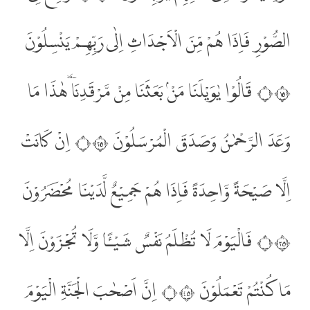
الصُّوْرِ فَاِذَا هُمْ مِّنَ الْاَجْدَاثِ اِلٰى رَبِّهِمْ يَنْسِلُوْنَ
۝٥١ قَالُوْا يٰوَيْلَنَا مَنْۢ بَعَثَنَا مِنْ مَّرْقَدِنَا ۜهٰذَا مَا
وَعَدَ الرَّحْمٰنُ وَصَدَقَ الْمُرْسَلُوْنَ ۝٥٢ اِنْ كَانَتْ
اِلَّا صَيْحَةً وَّاحِدَةً فَاِذَا هُمْ جَمِيْعٌ لَّدَيْنَا مُحْضَرُوْنَ
۝٥٣ فَالْيَوْمَ لَا تُظْلَمُ نَفْسٌ شَيْـًٔا وَّلَا تُجْزَوْنَ اِلَّا
مَا كُنْتُمْ تَعْمَلُوْنَ ۝٥٤ اِنَّ اَصْحٰبَ الْجَنَّةِ الْيَوْمَ