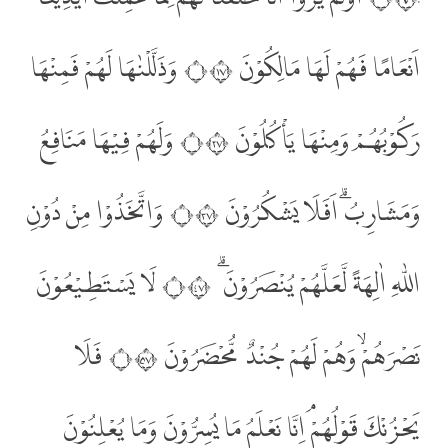
اَنْعَامًا فَهُمْ لَهَا مَالِكُوْنَ ۝٧١ وَذَلَّلْنٰهَا لَهُمْ فَمِنْهَا
رَكُوْبُهُمْ وَمِنْهَا يَأْكُلُوْنَ ۝٧٢ وَلَهُمْ فِيْهَا مَنَافِعُ
وَمَشَارِبُۗ اَفَلَا يَشْكُرُوْنَ ۝٧٣ وَاتَّخَذُوْا مِنْ دُوْنِ
اللّٰهِ اٰلِهَةً لَّعَلَّهُمْ يُنْصَرُوْنَ ۗ ۝٧٤ لَا يَسْتَطِيْعُوْنَ
نَصْرَهُمْۙ وَهُمْ لَهُمْ جُنْدٌ مُّحْضَرُوْنَ ۝٧٥ فَلَا
يَحْزُنْكَ قَوْلُهُمْ ۘاِنَّا نَعْلَمُ مَا يُسِرُّوْنَ وَمَا يُعْلِنُوْنَ