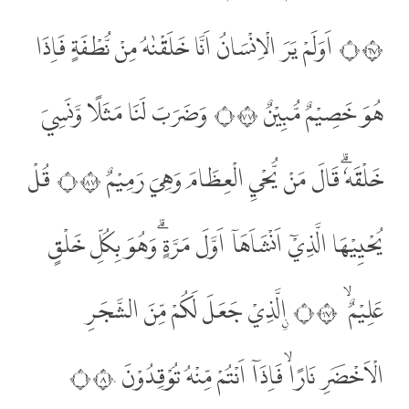
۝٧٦ اَوَلَمْ يَرَ الْاِنْسَانُ اَنَّا خَلَقْنٰهُ مِنْ نُّطْفَةٍ فَاِذَا
هُوَ خَصِيْمٌ مُّبِيْنٌ ۝٧٧ وَضَرَبَ لَنَا مَثَلًا وَّنَسِيَ
خَلْقَهٗۗ قَالَ مَنْ يُّحْيِ الْعِظَامَ وَهِيَ رَمِيْمٌ ۝٧٨ قُلْ
يُحْيِيْهَا الَّذِيْٓ اَنْشَاَهَآ اَوَّلَ مَرَّةٍ ۗوَهُوَ بِكُلِّ خَلْقٍ
عَلِيْمٌ ۙ ۝٧٩ ِۨالَّذِيْ جَعَلَ لَكُمْ مِّنَ الشَّجَرِ
الْاَخْضَرِ نَارًاۙ فَاِذَآ اَنْتُمْ مِّنْهُ تُوْقِدُوْنَ ۝٨٠