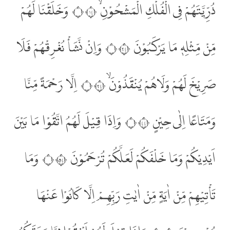
ذُرِّيَّتَهُمْ فِى الْفُلْكِ الْمَشْحُوْنِۙ ۝٤١ وَخَلَقْنَا لَهُمْ
مِّنْ مِّثْلِهٖ مَا يَرْكَبُوْنَ ۝٤٢ وَاِنْ نَّشَأْ نُغْرِقْهُمْ فَلَا
صَرِيْخَ لَهُمْ وَلَاهُمْ يُنْقَذُوْنَۙ ۝٤٣ اِلَّا رَحْمَةً مِّنَّا
وَمَتَاعًا اِلٰى حِيْنٍ ۝٤٤ وَاِذَا قِيْلَ لَهُمُ اتَّقُوْا مَا بَيْنَ
اَيْدِيْكُمْ وَمَا خَلْفَكُمْ لَعَلَّكُمْ تُرْحَمُوْنَ ۝٤٥ وَمَا
تَأْتِيْهِمْ مِّنْ اٰيَةٍ مِّنْ اٰيٰتِ رَبِّهِمْ اِلَّا كَانُوْا عَنْهَا