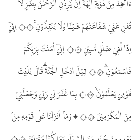
ءَاَتَّخِذُ مِنْ دُوْنِهٖٓ اٰلِهَةً اِنْ يُّرِدْنِ الرَّحْمٰنُ بِضُرٍّ لَّا
تُغْنِ عَنِّيْ شَفَاعَتُهُمْ شَيْـًٔا وَّلَا يُنْقِذُوْنِۚ ۝٢٣ اِنِّيْٓ
اِذًا لَّفِيْ ضَلٰلٍ مُّبِيْنٍ ۝٢٤ اِنِّيْٓ اٰمَنْتُ بِرَبِّكُمْ
فَاسْمَعُوْنِۗ ۝٢٥ قِيْلَ ادْخُلِ الْجَنَّةَ ۗقَالَ يٰلَيْتَ
قَوْمِيْ يَعْلَمُوْنَۙ ۝٢٦ بِمَا غَفَرَ لِيْ رَبِّيْ وَجَعَلَنِيْ
مِنَ الْمُكْرَمِيْنَ ۝٢٧ ۞ وَمَآ اَنْزَلْنَا عَلٰى قَوْمِهٖ مِنْۢ
بَعْدِهٖ مِنْ جُنْدٍ مِّنَ السَّمَاۤءِ وَمَا كُنَّا مُنْزِلِيْنَ ۝٢٨