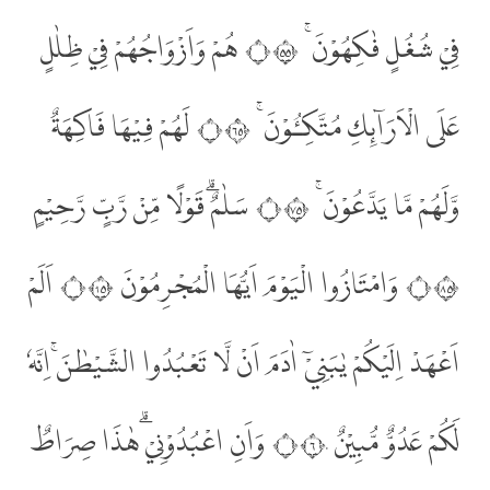
فِيْ شُغُلٍ فٰكِهُوْنَ ۚ ۝٥٥ هُمْ وَاَزْوَاجُهُمْ فِيْ ظِلٰلٍ
عَلَى الْاَرَاۤىِٕكِ مُتَّكِـُٔوْنَ ۚ ۝٥٦ لَهُمْ فِيْهَا فَاكِهَةٌ
وَّلَهُمْ مَّا يَدَّعُوْنَ ۚ ۝٥٧ سَلٰمٌۗ قَوْلًا مِّنْ رَّبٍّ رَّحِيْمٍ
۝٥٨ وَامْتَازُوا الْيَوْمَ اَيُّهَا الْمُجْرِمُوْنَ ۝٥٩ اَلَمْ
اَعْهَدْ اِلَيْكُمْ يٰبَنِيْٓ اٰدَمَ اَنْ لَّا تَعْبُدُوا الشَّيْطٰنَۚ اِنَّهٗ
لَكُمْ عَدُوٌّ مُّبِيْنٌ ۝٦٠ وَاَنِ اعْبُدُوْنِيْ ۗهٰذَا صِرَاطٌ