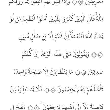
مُعْرِضِيْنَ ۝٤٦ وَاِذَا قِيْلَ لَهُمْ اَنْفِقُوْا مِمَّا رَزَقَكُمُ
اللّٰهُ ۙقَالَ الَّذِيْنَ كَفَرُوْا لِلَّذِيْنَ اٰمَنُوْٓا اَنُطْعِمُ مَنْ لَّوْ
يَشَاۤءُ اللّٰهُ اَطْعَمَهٗٓ ۖاِنْ اَنْتُمْ اِلَّا فِيْ ضَلٰلٍ مُّبِيْنٍ
۝٤٧ وَيَقُوْلُوْنَ مَتٰى هٰذَا الْوَعْدُ اِنْ كُنْتُمْ
صٰدِقِيْنَ ۝٤٨ مَا يَنْظُرُوْنَ اِلَّا صَيْحَةً وَّاحِدَةً
تَأْخُذُهُمْ وَهُمْ يَخِصِّمُوْنَ ۝٤٩ فَلَا يَسْتَطِيْعُوْنَ
تَوْصِيَةً وَّلَآ اِلٰٓى اَهْلِهِمْ يَرْجِعُوْنَ ࣖ ۝٥٠ وَنُفِخَ فِى