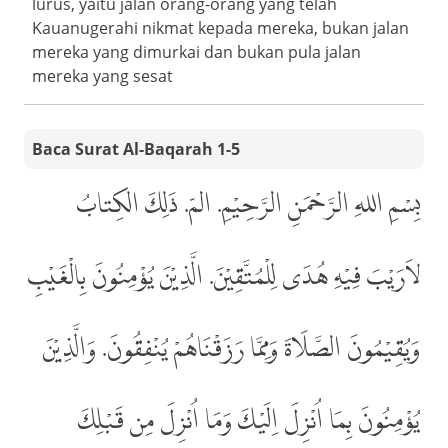
lurus, yaitu jalan orang-orang yang telah
Kauanugerahi nikmat kepada mereka, bukan jalan
mereka yang dimurkai dan bukan pula jalan
mereka yang sesat
Baca Surat Al-Baqarah 1-5
بِسْمِ اللهِ الرَّحْمَنِ الرَّحِيْمِ. المّ. ذَلِكَ الكِتابُ
لاَرَيْبَ فِيْهِ هُدَى لِلْمُتَّقِيْنَ. الَّذِيْنَ يُؤْمِنُونَ بِالْغَيْبِ
وَيُقِيْمُونَ الصَّلَاةَ وَمِمَّا رَزَقْنَاهُمْ يُنْفِقُونَ. وَالَّذِيْنَ
يُؤْمِنُونَ بِمَا اُنْزِلَ اِلَيْكَ وَمَا اُنْزِلَ مِن قَبْلِكَ