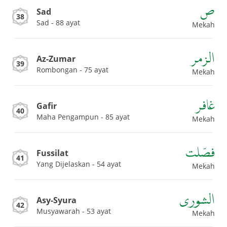
ص
Sad
38
Sad - 88 ayat
Mekah
الزمر
Az-Zumar
39
Rombongan - 75 ayat
Mekah
غافر
Gafir
40
Maha Pengampun - 85 ayat
Mekah
فصّلت
Fussilat
41
Yang Dijelaskan - 54 ayat
Mekah
الشورى
Asy-Syura
42
Musyawarah - 53 ayat
Mekah