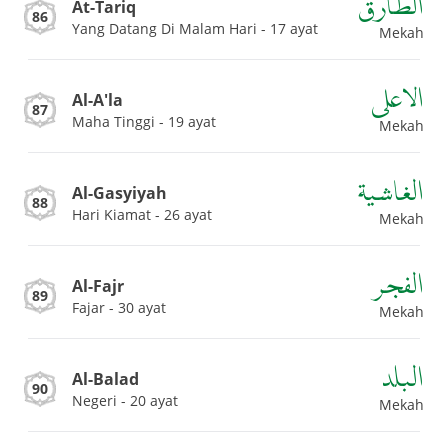
الطارق
At-Tariq
86
Yang Datang Di Malam Hari - 17 ayat
Mekah
الاعلى
Al-A'la
87
Maha Tinggi - 19 ayat
Mekah
الغاشية
Al-Gasyiyah
88
Hari Kiamat - 26 ayat
Mekah
الفجر
Al-Fajr
89
Fajar - 30 ayat
Mekah
البلد
Al-Balad
90
Negeri - 20 ayat
Mekah