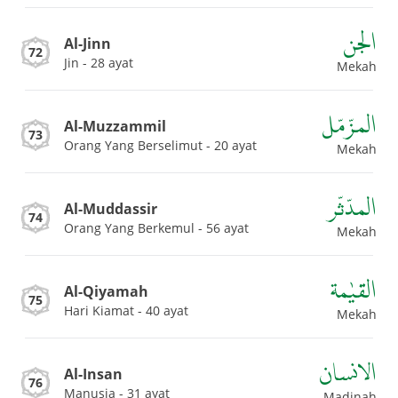
الجن
Al-Jinn
72
Jin - 28 ayat
Mekah
المزّمّل
Al-Muzzammil
73
Orang Yang Berselimut - 20 ayat
Mekah
المدّثّر
Al-Muddassir
74
Orang Yang Berkemul - 56 ayat
Mekah
القيٰمة
Al-Qiyamah
75
Hari Kiamat - 40 ayat
Mekah
الانسان
Al-Insan
76
Manusia - 31 ayat
Madinah