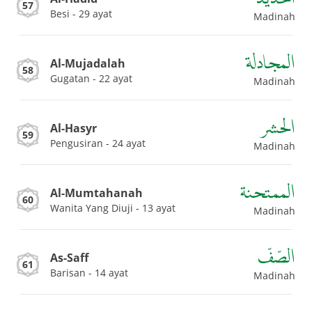
57
Besi - 29 ayat
Madinah
المجادلة
Al-Mujadalah
58
Gugatan - 22 ayat
Madinah
الحشر
Al-Hasyr
59
Pengusiran - 24 ayat
Madinah
الممتحنة
Al-Mumtahanah
60
Wanita Yang Diuji - 13 ayat
Madinah
الصّفّ
As-Saff
61
Barisan - 14 ayat
Madinah