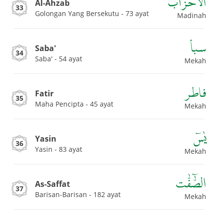
الاحزاب
Al-Ahzab
33
Golongan Yang Bersekutu - 73 ayat
Madinah
سبأ
Saba'
34
Saba' - 54 ayat
Mekah
فاطر
Fatir
35
Maha Pencipta - 45 ayat
Mekah
يٰسۤ
Yasin
36
Yasin - 83 ayat
Mekah
الصّٰۤفّٰت
As-Saffat
37
Barisan-Barisan - 182 ayat
Mekah