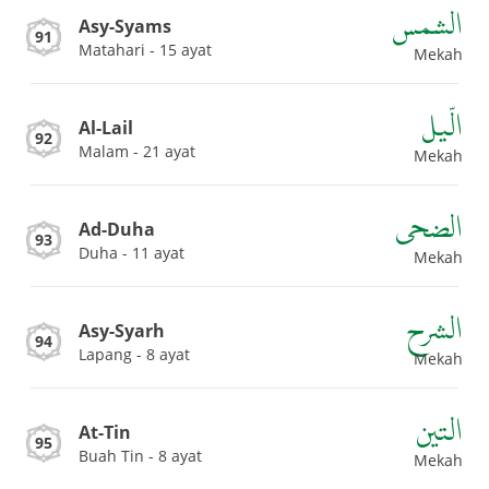
الشمس
Asy-Syams
91
Matahari - 15 ayat
Mekah
الّيل
Al-Lail
92
Malam - 21 ayat
Mekah
الضحى
Ad-Duha
93
Duha - 11 ayat
Mekah
الشرح
Asy-Syarh
94
Lapang - 8 ayat
Mekah
التين
At-Tin
95
Buah Tin - 8 ayat
Mekah