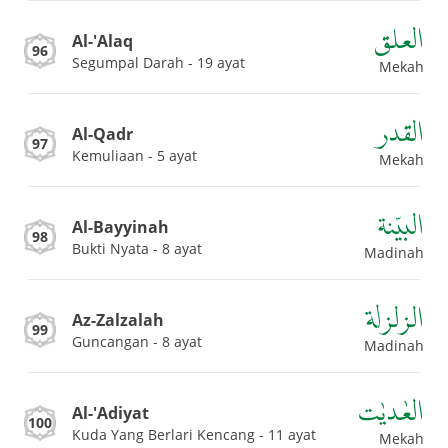
العلق
Al-'Alaq
96
Segumpal Darah - 19 ayat
Mekah
القدر
Al-Qadr
97
Kemuliaan - 5 ayat
Mekah
البيّنة
Al-Bayyinah
98
Bukti Nyata - 8 ayat
Madinah
الزلزلة
Az-Zalzalah
99
Guncangan - 8 ayat
Madinah
العٰديٰت
Al-'Adiyat
100
Kuda Yang Berlari Kencang - 11 ayat
Mekah