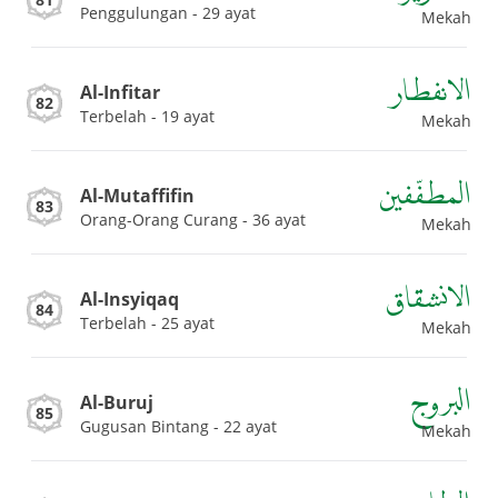
Penggulungan - 29 ayat
Mekah
الانفطار
Al-Infitar
82
Terbelah - 19 ayat
Mekah
المطفّفين
Al-Mutaffifin
83
Orang-Orang Curang - 36 ayat
Mekah
الانشقاق
Al-Insyiqaq
84
Terbelah - 25 ayat
Mekah
البروج
Al-Buruj
85
Gugusan Bintang - 22 ayat
Mekah