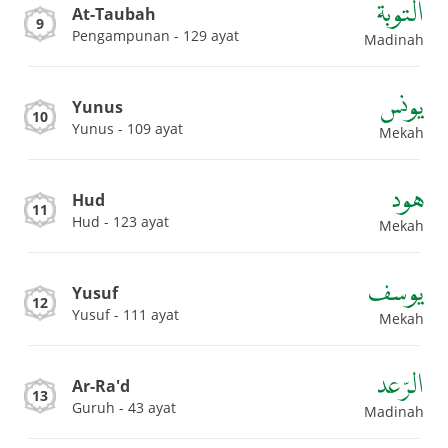
التوبة
At-Taubah
9
Pengampunan - 129 ayat
Madinah
يونس
Yunus
10
Yunus - 109 ayat
Mekah
هود
Hud
11
Hud - 123 ayat
Mekah
يوسف
Yusuf
12
Yusuf - 111 ayat
Mekah
الرّعد
Ar-Ra'd
13
Guruh - 43 ayat
Madinah