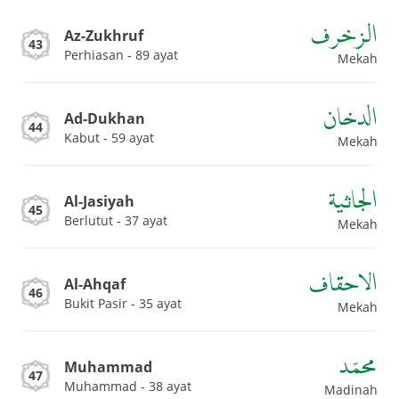
الزخرف
Az-Zukhruf
43
Perhiasan - 89 ayat
Mekah
الدخان
Ad-Dukhan
44
Kabut - 59 ayat
Mekah
الجاثية
Al-Jasiyah
45
Berlutut - 37 ayat
Mekah
الاحقاف
Al-Ahqaf
46
Bukit Pasir - 35 ayat
Mekah
محمّد
Muhammad
47
Muhammad - 38 ayat
Madinah