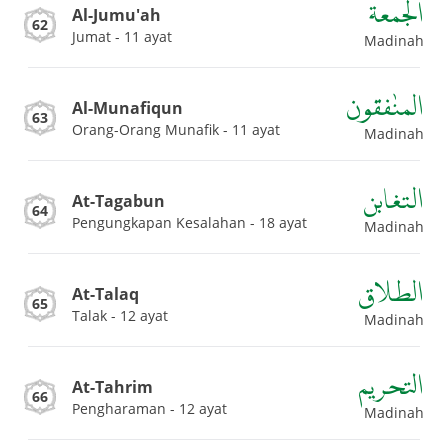
الجمعة
Al-Jumu'ah
62
Jumat - 11 ayat
Madinah
المنٰفقون
Al-Munafiqun
63
Orang-Orang Munafik - 11 ayat
Madinah
التغابن
At-Tagabun
64
Pengungkapan Kesalahan - 18 ayat
Madinah
الطلاق
At-Talaq
65
Talak - 12 ayat
Madinah
التحريم
At-Tahrim
66
Pengharaman - 12 ayat
Madinah