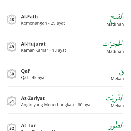
الفتح
Al-Fath
48
Kemenangan - 29 ayat
Madinah
الحجرٰت
Al-Hujurat
49
Kamar-Kamar - 18 ayat
Madinah
ق
Qaf
50
Qaf - 45 ayat
Mekah
الذّٰريٰت
Az-Zariyat
51
Angin yang Menerbangkan - 60 ayat
Mekah
الطور
At-Tur
52