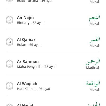
Bukit Tursina - 49 ayat
Mekah
النجم
An-Najm
53
Bintang - 62 ayat
Mekah
القمر
Al-Qamar
54
Bulan - 55 ayat
Mekah
الرحمن
Ar-Rahman
55
Maha Pengasih - 78 ayat
Madinah
الواقعة
Al-Waqi'ah
56
Hari Kiamat - 96 ayat
Mekah
الحديد
Al-Hadid