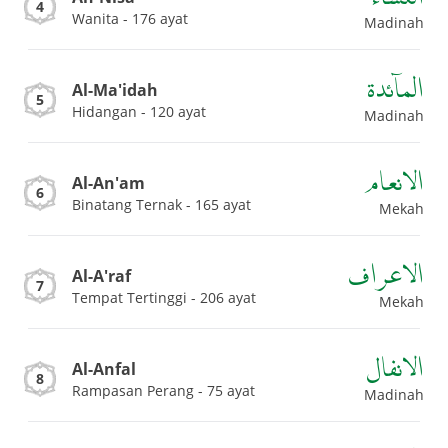
4
Wanita - 176 ayat
Madinah
الماۤئدة
Al-Ma'idah
5
Hidangan - 120 ayat
Madinah
الانعام
Al-An'am
6
Binatang Ternak - 165 ayat
Mekah
الاعراف
Al-A'raf
7
Tempat Tertinggi - 206 ayat
Mekah
الانفال
Al-Anfal
8
Rampasan Perang - 75 ayat
Madinah