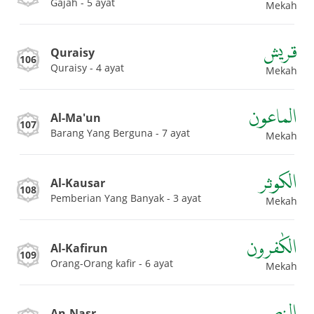
Gajah - 5 ayat
Mekah
قريش
Quraisy
106
Quraisy - 4 ayat
Mekah
الماعون
Al-Ma'un
107
Barang Yang Berguna - 7 ayat
Mekah
الكوثر
Al-Kausar
108
Pemberian Yang Banyak - 3 ayat
Mekah
الكٰفرون
Al-Kafirun
109
Orang-Orang kafir - 6 ayat
Mekah
النصر
An-Nasr