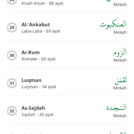
Kisah-Kisah - 88 ayat
Mekah
العنكبوت
Al-'Ankabut
29
Laba-Laba - 69 ayat
Mekah
الرّوم
Ar-Rum
30
Romawi - 60 ayat
Mekah
لقمٰن
Luqman
31
Luqman - 34 ayat
Mekah
السّجدة
As-Sajdah
32
Sajdah - 30 ayat
Mekah