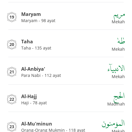
مريم
Maryam
19
Maryam - 98 ayat
Mekah
طٰهٰ
Taha
20
Taha - 135 ayat
Mekah
الانبياۤء
Al-Anbiya'
21
Para Nabi - 112 ayat
Mekah
الحج
Al-Hajj
22
Haji - 78 ayat
Madinah
المؤمنون
Al-Mu'minun
23
Orang-Orang Mukmin - 118 ayat
Mekah