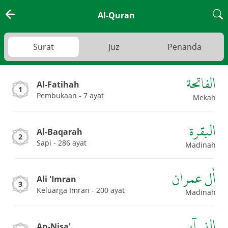
Al-Quran
Surat
Juz
Penanda
الفاتحة
Al-Fatihah
1
Pembukaan - 7 ayat
Mekah
البقرة
Al-Baqarah
2
Sapi - 286 ayat
Madinah
اٰل عمران
Ali 'Imran
3
Keluarga Imran - 200 ayat
Madinah
النساۤء
An-Nisa'